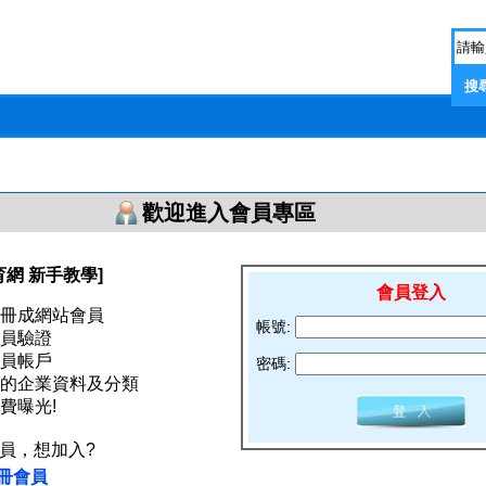
歡迎進入會員專區
育網
新手教學]
會員登入
冊成網站會員
帳號:
員驗證
員帳戶
密碼:
的企業資料及分類
費曝光!
員，想加入?
冊會員