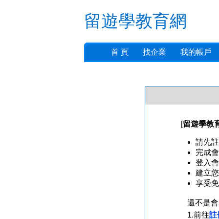
留遊學教育網
首 頁
找企業
我的帳戶
[
留遊學教
請先註
完成會
登入會
建立您
享受免
還不是會
1.前往
註