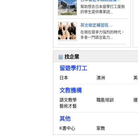
幫助想去日本留學打工度假
的學生提供專業諮...
英文檢定補習班...
在現在競爭力強烈的時代，
多會一門語言能力...
找企業
留遊學打工
日本
澳洲
美
文教機構
語文教學
職能培訓
運
藝術才藝
其他
K書中心
家教