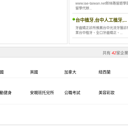
www.iae-taiwan.net新絲路留遊
留學代辦...
台中植牙,台中人工植牙,...
牙齒矯正診所推薦台中光流牙醫診
業台中植牙、全口牙齒矯正、...
共有
42
家企
國
英國
加拿大
紐西蘭
動健身
安親班托兒所
公職考試
美容彩妝