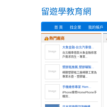
留遊學教育網
首 頁
找企業
我的帳戶
熱門廠商
大象金融-台北汽車借...
台北機車借款大象金融依客
戶需求而生，專業...
塑膠瓶推薦,塑膠罐製...
樺勝塑膠瓶工廠樺勝工業為
專業水壺、塑膠罐...
手機維修專家 Hom...
iPhone維修HomePhone手
機到...
日本留遊學諮詢機構...