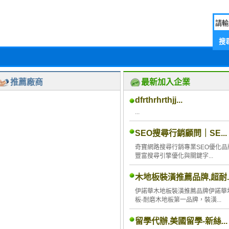
推薦廠商
最新加入企業
dfrthrhrthjj...
...
SEO搜尋行銷顧問｜SE...
奇寶網路搜尋行銷專業SEO優化品
豐富搜尋引擎優化與關鍵字...
木地板裝潢推薦品牌,超耐..
伊諾華木地板裝潢推薦品牌伊諾華
板-耐磨木地板第一品牌，裝潢...
留學代辦,美國留學-新絲...